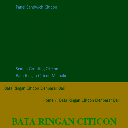
Plat Lantai Bata Ringan
Panel Sandwich Citicon
Bata Ringan Citicon Badung Bali
Bata Ringan Citicon Bangli Bali
Bata Ringan Citicon Buleleng Bali
Bata Ringan Citicon Gianyar Bali
Bata Ringan Citicon Jembrana Bali
Bata Ringan Citicon Karangasem Bali
Bata Ringan Citicon Klungkung Bali
Bata Ringan Citicon Tabanan Bali
Semen Grouting Citicon
Bata Ringan Citicon Merauke
Bata Ringan Citicon Denpasar Bali
Home
Bata Ringan Citicon Denpasar Bali
BATA RINGAN CITICON